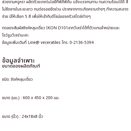
สวยงามหรูหรา ผลิตด้วยเทคโนโลยีที่พิถีพิถัน แข็งแรงทนทาน ทนความร้อนได้ดี สี
ไม่ซีดจางในระยะยาว ทนต่อรอยขีดข่วน ปราศจากการเกิดคราบต่างๆ ทำความสะอาด
ง่าย มีให้เลือก 5 สี เพื่อให้เข้ากับดีไซน์ของครัวสไตล์ต่างๆ
ทดลองสัมผัสซิงค์หลุมเดี่ยว IKON D101จากวีเซร่าได้ที่ตัวแทนจำหน่ายและ
โชว์รูมวีเซร่านะคะ
ข้อมูลเพิ่มเติมที่ Line@ veceratiles โทร. 0-2136-5394
ข้อมูลจำเพาะ
ขนาดของผลิตภัณฑ์
ชนิด: ซิงค์หลุมเดี่ยว
ขนาด (มม.) : 600 x 450 x 200 มม.
ขนาด (นิ้ว) : 24x18x8 นิ้ว