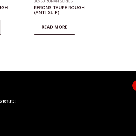
30x60 RONAN SERIES
UGH
RFRON3 TAUPE ROUGH
(ANTI SLIP)
READ MORE
ราชาเทวะ