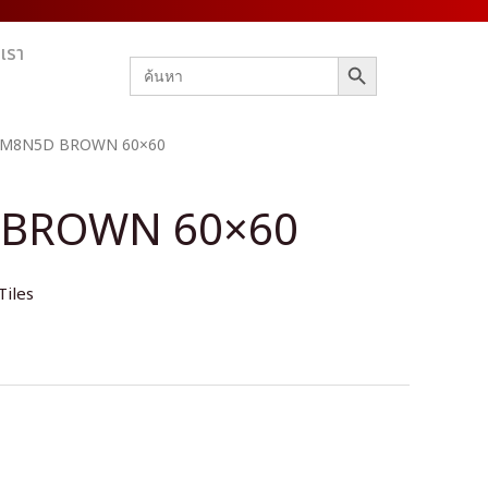
บเรา
SEARCH BUTTON
Search
for:
SM8N5D BROWN 60×60
BROWN 60×60
Tiles