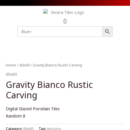
SEARCH BUTTON
Search
for:
Home
/
60x60
/ Gravity Bianco Rustic Carving
60x60
Gravity Bianco Rustic
Carving
Digital Glazed Porcelain Tiles
Random 8
Category:
60x60
Tag:
terrazzo