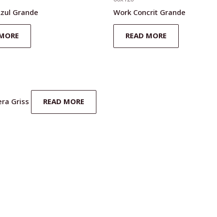
Azul Grande
Work Concrit Grande
 MORE
READ MORE
era Griss
READ MORE