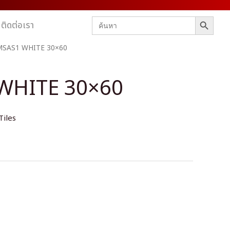
SEARCH BUTTON
Search
ติดต่อเรา
for:
MSAS1 WHITE 30×60
WHITE 30×60
Tiles