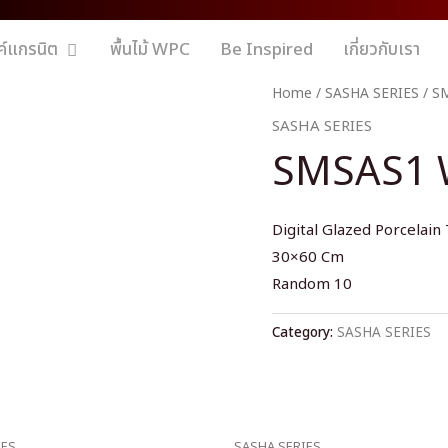
ค์แกรนิต
พื้นไม้ WPC
Be Inspired
เกี่ยวกับเรา
Home
/
SASHA SERIES
/ S
SASHA SERIES
SMSAS1 
Digital Glazed Porcelain 
30×60 Cm
Random 10
Category:
SASHA SERIES
IES
SASHA SERIES