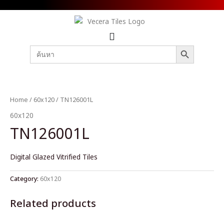
SEARCH BUTTON
Search
for:
Home
/
60x120
/ TN126001L
60x120
TN126001L
Digital Glazed Vitrified Tiles
Category:
60x120
Related products