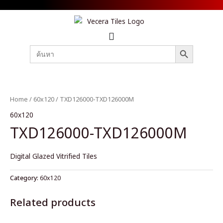
SEARCH BUTTON
Search
for:
Home
/
60x120
/ TXD126000-TXD126000M
60x120
TXD126000-TXD126000M
Digital Glazed Vitrified Tiles
Category:
60x120
Related products