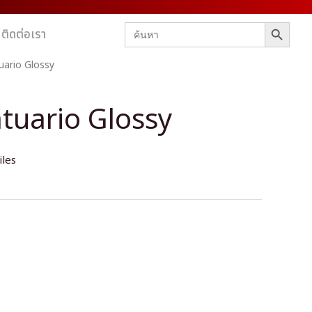
SEARCH BUTTON
Search
ติดต่อเรา
for:
uario Glossy
tuario Glossy
iles