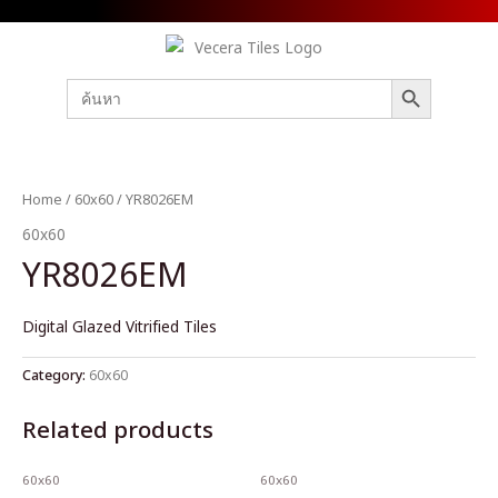
SEARCH BUTTON
Search
for:
Home
/
60x60
/ YR8026EM
60x60
YR8026EM
Digital Glazed Vitrified Tiles
Category:
60x60
Related products
60x60
60x60