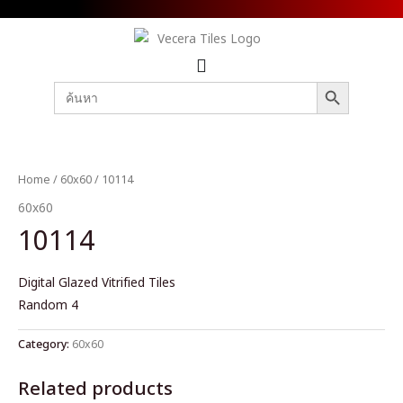
SEARCH BUTTON
Search
for:
Home
/
60x60
/ 10114
60x60
10114
Digital Glazed Vitrified Tiles
Random 4
Category:
60x60
Related products