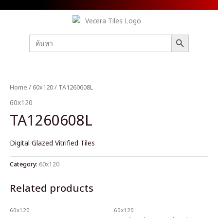
SEARCH BUTTON
Search
for:
Home
/
60x120
/ TA1260608L
60x120
TA1260608L
Digital Glazed Vitrified Tiles
Category:
60x120
Related products
60x120
60x120