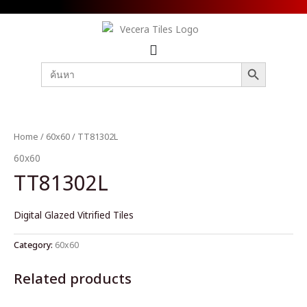
SEARCH BUTTON
Search
for:
Home
/
60x60
/ TT81302L
60x60
TT81302L
Digital Glazed Vitrified Tiles
Category:
60x60
Related products